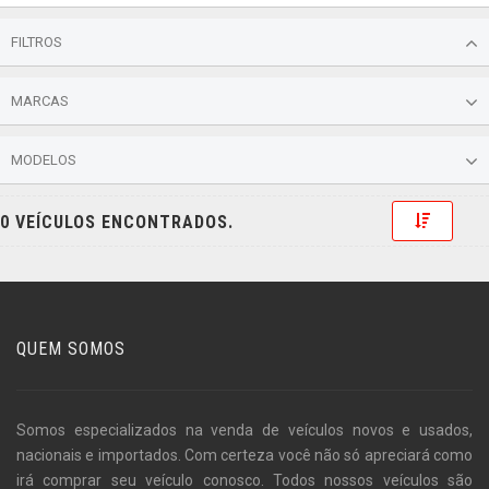
FILTROS
MARCAS
MODELOS
Toggle 
0 VEÍCULOS ENCONTRADOS.
QUEM SOMOS
Somos especializados na venda de veículos novos e usados,
nacionais e importados. Com certeza você não só apreciará como
irá comprar seu veículo conosco. Todos nossos veículos são