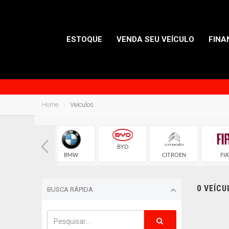
ESTOQUE
VENDA SEU VEÍCULO
FINA
Home
Veículos
BYD
AUDI
BMW
CITROEN
FIA
0 VEÍC
BUSCA RÁPIDA