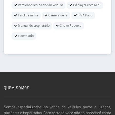
Pára-choques na cor do veiculo
Cd player com MP3
Farol de milha
Câmera de ré
IPVA Pago
Manual do proprietário
Chave Reserva
Licenciado
QUEM SOMOS
Somos especializados na venda de veículos novos e usados,
nacionais e importados. Com certeza você não só apreciará como