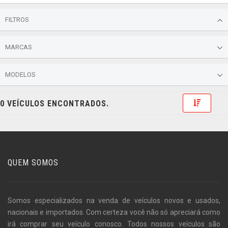
FILTROS
MARCAS
MODELOS
Toggle 
0 VEÍCULOS ENCONTRADOS.
QUEM SOMOS
Somos especializados na venda de veículos novos e usados,
nacionais e importados. Com certeza você não só apreciará como
irá comprar seu veículo conosco. Todos nossos veículos são