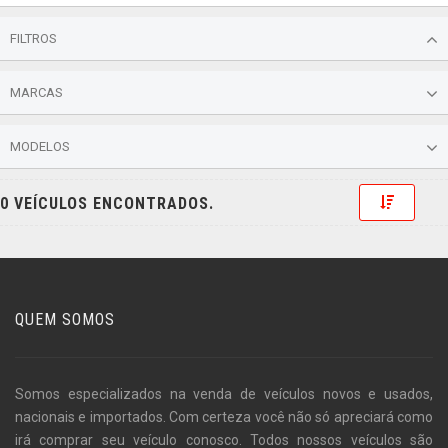
FILTROS
MARCAS
MODELOS
Toggle 
0 VEÍCULOS ENCONTRADOS.
QUEM SOMOS
Somos especializados na venda de veículos novos e usados,
nacionais e importados. Com certeza você não só apreciará como
irá comprar seu veículo conosco. Todos nossos veículos são