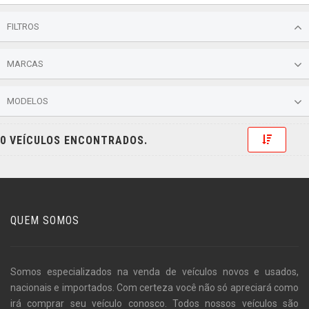
FILTROS
MARCAS
MODELOS
Toggle 
0 VEÍCULOS ENCONTRADOS.
QUEM SOMOS
Somos especializados na venda de veículos novos e usados,
nacionais e importados. Com certeza você não só apreciará como
irá comprar seu veículo conosco. Todos nossos veículos são