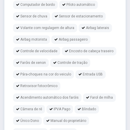
Computador de bordo
Piloto automático
Sensor de chuva
Sensor de estacionamento
Volante com regulagem de altura
Airbag laterais
Airbag motorista
Airbag passageiro
Controle de velocidade
Encosto de cabeça traseiro
Faróis de xenon
Controle de tração
Pára-choques na cor do veiculo
Entrada USB
Retrovisor fotocrômico
Acendimento automático dos faróis
Farol de milha
Câmera de ré
IPVA Pago
Blindado
Único Dono
Manual do proprietário