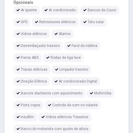
Opcionais
Ar quente
Ar condicionado
Bancos de Couro
GPS
Retrovisores elétricos
Teto solar
Vidros elétricos
Alarme
Desembaçador traseiro
Farol de neblina
Freios ABS
Rodas de liga leve
Travas elétricas
Limpador traseiro
Direção Elétrica
Ar condicionado Digital
Bancos dianteiros com aquecimento
Multimídia
Porta copos
Controle de som no volante
Insufilm
Vidros elétricos Traseiros
Banco do motorista com ajuste de altura